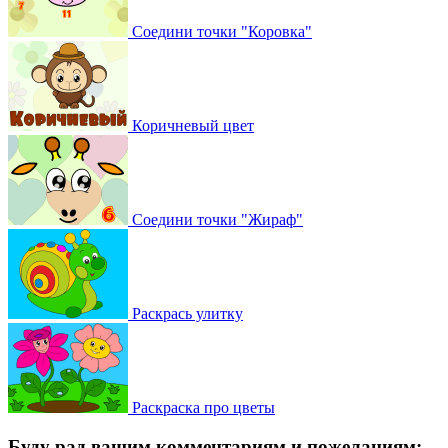
Соедини точки "Коровка"
Коричневый цвет
Соедини точки "Жираф"
Раскрась улитку
Раскраска про цветы
Буду рад вашим комментариям и пожеланиям: