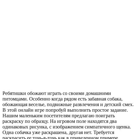
Ребятишки обожают играть со своими домашними
питомцами. Особенно когда рядом есть забавная собака,
обожающая веселье, подвижные развлечения и детский смех.
В этой онлайн игре попробуй выполнить простое задание.
Нашим маленьким посетителям предлагаю поиграть
раскраску по образцу. На игровом поле находятся два
одинаковых рисунка, с изображением симпатичного щенка.
Одна собачка уже раскрашена, другая нет. Требуется
раскрасить ее точь-в-точь как в приведенном примере.