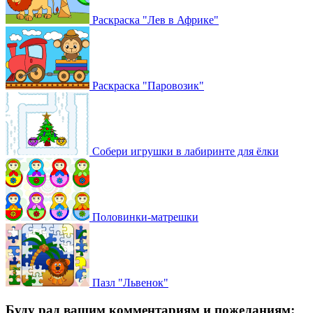
Раскраска "Лев в Африке"
Раскраска "Паровозик"
Собери игрушки в лабиринте для ёлки
Половинки-матрешки
Пазл "Львенок"
Буду рад вашим комментариям и пожеланиям: