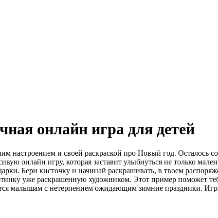
чная онлайн игра для детей
м настроением и своей раскраской про Новый год. Осталось сов
сивую онлайн игру, которая заставит улыбнуться не только мален
арки. Бери кисточку и начинай раскрашивать, в твоем распоряж
ртинку уже раскрашенную художником. Этот пример поможет тебе
тся малышам с нетерпением ожидающим зимние праздники. Играй