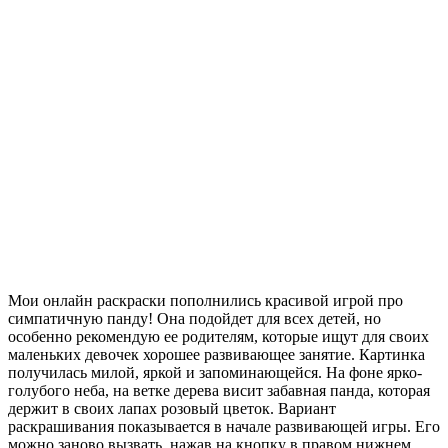
Мои онлайн раскраски пополнились красивой игрой про
симпатичную панду! Она подойдет для всех детей, но
особенно рекомендую ее родителям, которые ищут для своих
маленьких девочек хорошее развивающее занятие. Картинка
получилась милой, яркой и запоминающейся. На фоне ярко-
голубого неба, на ветке дерева висит забавная панда, которая
держит в своих лапах розовый цветок. Вариант
раскрашивания показывается в начале развивающей игры. Его
можно заново вызвать, нажав на кнопку в правом нижнем