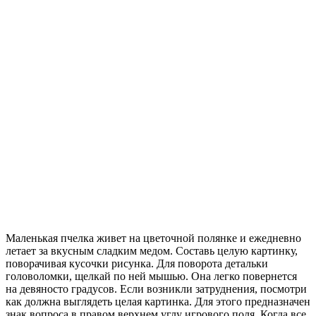
Маленькая пчелка живет на цветочной полянке и ежедневно
летает за вкусным сладким медом. Составь целую картинку,
поворачивая кусочки рисунка. Для поворота детальки
головоломки, щелкай по ней мышью. Она легко повернется
на девяносто градусов. Если возникли затруднения, посмотри
как должна выглядеть целая картинка. Для этого предназначен
знак вопроса в правом верхнем углу игрового поля. Когда все